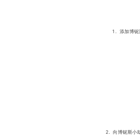
添加博铌
2. 向博铌斯