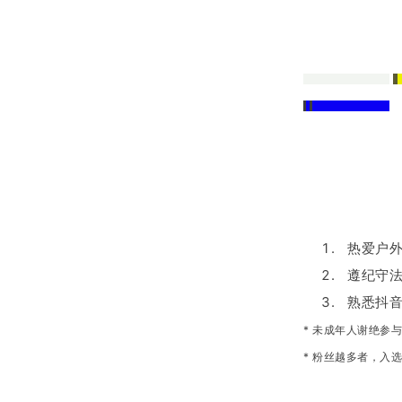
热爱户外
遵纪守法
熟悉抖音
* 未成年人谢绝参
* 粉丝越多者，入