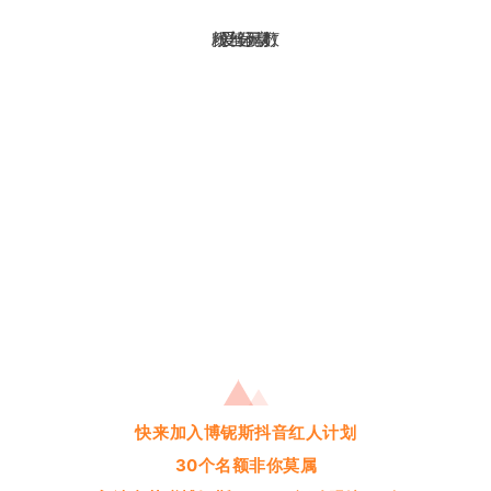
颜值耐打
粉丝无数
爱分享
爱运动
快来加入博铌斯抖音红人计划
30个名额非你莫属