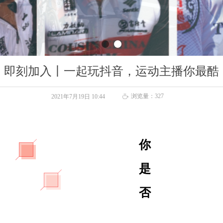
即刻加入丨一起玩抖音，运动主播你最酷
浏览量：
327
2021年7月19日
10:44
ꄘ
你
是
否