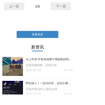
镜脚可扭曲，鼻托可360°调节
抗冲击保护，防止破裂带来二次伤
上一页
1
/
5
下一页
害
防紫外线，有效过滤紫外线
半框两片式镜片
超轻 舒适 柔韧越野/跑步/骑行户
外防护
镜脚可扭曲，鼻托可360°调节
查看更多
新资讯
马上申请 环青海湖赛中博铌斯的明星级新品
试用名额有限，赶快行动
2021-07-19
173
넶
即刻加入丨一起玩抖音，运动主播你最酷
30名抖音达红人虚位以待
2021-07-19
331
넶