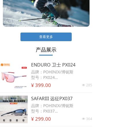
伤。品牌创始人汤聪慧先生深感研发眼部防护产
品的迫切性。加之市面销售的运动眼镜品牌鲜有
针对国人脸型的设计。欧美尺寸与国人脸型的差
异又极大影响了运动者的表现力。毕业于运动专
业的汤聪慧先生毅然决定成立一个专为国人定制
查看更多
的眼镜品牌。
产品展示
ENDURO 卫士 PX024
品牌：POHINIX/博铌斯
型号：PX024
TR90材质轻便，不易变形
¥ 399.00
285
넶
功能：高清镜片，减少光纤折射，
还原物象
SAFARIII 远征PX037
抗冲击保护，防止破裂带来二次伤
害
品牌：POHINIX/博铌斯
防紫外线，有效过滤紫外线
型号：PX037
半框两片式镜片
TR90材质轻便，不易变形
¥ 299.00
364
넶
超轻 舒适 柔韧越野/跑步/骑行户
功能：高清镜片，减少光纤折射，
外防护
还原物象