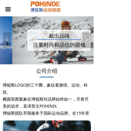
首页
끀
公司介绍
产品展示
戴出品味
넳
넲
注重时尚和品位的眼镜
新闻中心
联系我们
公司介绍
博铌斯LOGO的三个圈，象征着激情、运动、科
技。
椭圆形图案象征博铌斯对品牌始终如一，尽善尽
美的追求，直译英文POHINIX.
博铌斯团队早期服务于国际运动品牌。在15年里
的积累中发现，大部分户外爱好者疏于眼部防
护，留下不同程度的损伤甚至是不可违逆的创